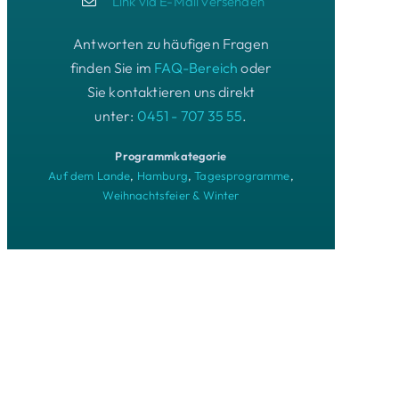
Link via E-Mail versenden
Antworten zu häufigen Fragen
finden Sie im
FAQ-Bereich
oder
Sie kontaktieren uns direkt
unter:
0451 - 707 35 55
.
Programmkategorie
Auf dem Lande
,
Hamburg
,
Tagesprogramme
,
Weihnachtsfeier & Winter