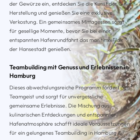
der Gewürze ein, entdecken Sie die Kunst der Gin-
Herstellung und genießen Sie eine exklusive
Verkostung. Ein gemeinsames Mittagessen sorgt
für gesellige Momente, bevor Sie bei einer
entspannten Hafenrundfahrt das maritime Flair
der Hansestadt genießen.
Teambuilding mit Genuss und Erlebnissen in
Hamburg
Dieses abwechslungsreiche Programm fördert den
Teamgeist und sorgt für unvergessliche
gemeinsame Erlebnisse. Die Mischung aus
kulinarischen Entdeckungen und entspannter
Hafenatmosphäre schafft ideale Voraussetzungen
für ein gelungenes Teambuilding in Hamburg &