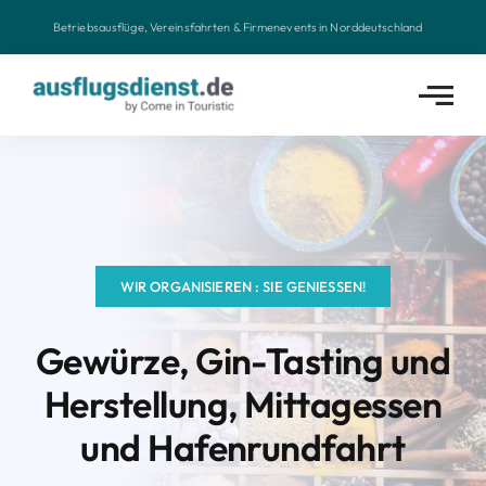
Zum
Betriebsausflüge, Vereinsfahrten & Firmenevents in Norddeutschland
Inhalt
springen
WIR ORGANISIEREN : SIE GENIESSEN!
Gewürze, Gin-Tasting und
Herstellung, Mittagessen
und Hafenrundfahrt