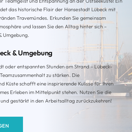
er Teamgeist und Entspannung an der Ostseeküste! Ein
et das historische Flair der Hansestadt Lübeck mit
Stränden Travemündes. Erkunden Sie gemeinsam
osphäre und lassen Sie den Alltag hinter sich –
k & Umgebung.
übeck & Umgebung
dt oder entspannten Stunden am Strand – Lübeck-
n Teamzusammenhalt zu stärken. Die
Küste schafft eine inspirierende Kulisse für Ihren
es Erleben im Mittelpunkt stehen. Nutzen Sie die
 und gestärkt in den Arbeitsalltag zurückzukehren!
GEN