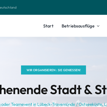
deutschland
Start
Betriebsausflüge
WIR ORGANISIEREN : SIE GENIESSEN!
enende Stadt & S
ug oder Teamevent in Lübeck-Travemünde / Ostseeküste,