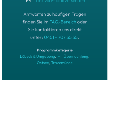
Link via E-Mail versenden
Antworten zu häufigen Fragen
finden Sie im
FAQ-Bereich
oder
Sie kontaktieren uns direkt
unter:
0451 - 707 35 55
.
Programmkategorie
Lübeck & Umgebung
,
Mit Übernachtung
,
Ostsee
,
Travemünde